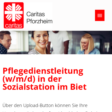
Deutsch
Stellenangebote
Ausbildung/FSJ/Praktika
Pflegedienstleitung
Über uns
(w/m/d) in der
FAQ
Sozialstation im Biet
Über den Upload-Button können Sie Ihre